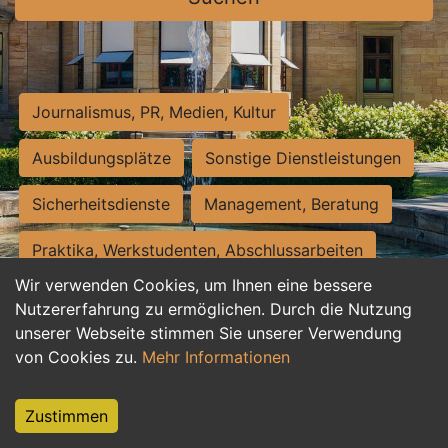
Journalismus, PR, Medien, Kultur
Ausbildungsplätze
Sonstige Dienstleistungen
Sicherheitsdienste
Management, Beratung
Praktika, Werkstudenten, Abschlussarbeiten
Wir verwenden Cookies, um Ihnen eine bessere
Personalwesen
Assistenz, Sekretariat
Nutzererfahrung zu ermöglichen. Durch die Nutzung
unserer Webseite stimmen Sie unserer Verwendung
Hilfskräfte, Aushilfs- und Nebenjobs
von Cookies zu.
Mehr Informationen
Einkauf, Logistik, Materialwirtschaft
Zustimmen
Weiterbildung, Studium, duale Ausbildung