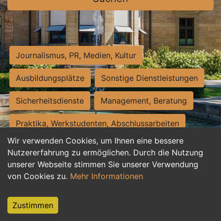
Journalismus, PR, Medien, Kultur
Ausbildungsplätze
Sonstige Dienstleistungen
Sicherheitsdienste
Management, Beratung
Praktika, Werkstudenten, Abschlussarbeiten
Wir verwenden Cookies, um Ihnen eine bessere
Personalwesen
Assistenz, Sekretariat
Nutzererfahrung zu ermöglichen. Durch die Nutzung
unserer Webseite stimmen Sie unserer Verwendung
Hilfskräfte, Aushilfs- und Nebenjobs
von Cookies zu.
Mehr Informationen
Einkauf, Logistik, Materialwirtschaft
Zustimmen
Weiterbildung, Studium, duale Ausbildung