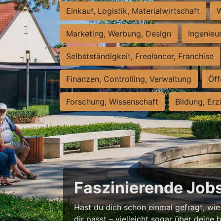
Einkauf, Logistik, Materialwirtschaft
W
Marketing, Werbung, Design
Ingenieu
Selbstständigkeit, Freelancer, Franchise
Finanzen, Controlling, Verwaltung
Öff
Forschung, Wissenschaft
Bildung, Erz
Faszinierende Jobs
Hast du dich schon einmal gefragt, wie
dir passt – vielleicht sogar über deine b