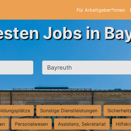
Für Arbeitgeber*innen
esten Jobs in Ba
Ort, Stadt
ildungsplätze
Sonstige Dienstleistungen
Sicherheit
ten
Personalwesen
Assistenz, Sekretariat
Hilfsk