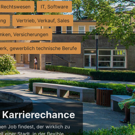
Rechtswesen
IT, Software
ung
Vertrieb, Verkauf, Sales
nken, Versicherungen
rk, gewerblich technische Berufe
e Karrierechance
en Job findest, der wirklich zu
l einer Stadt, in der flexible