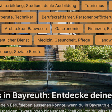
eiterbildung, Studium, duale Ausbildung
Tourismus
rberufe, Techniker
Berufskraftfahrer, Personenbeförder
Architektur, Bauwesen
Gastronomie
Finanzen, Ba
entlicher Dienst
Medizin, Gesundheit, Pflege
Handwe
iehung, Soziale Berufe
 in Bayreuth: Entdecke dein
 dein Berufsleben aussehen könnte, wenn du in Bayreuth ein
isherigen Erwartungen hinausgeht? Stell dir vor, du wirst Tei