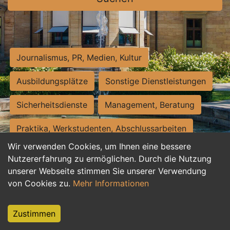
Journalismus, PR, Medien, Kultur
Ausbildungsplätze
Sonstige Dienstleistungen
Sicherheitsdienste
Management, Beratung
Praktika, Werkstudenten, Abschlussarbeiten
Wir verwenden Cookies, um Ihnen eine bessere
Personalwesen
Assistenz, Sekretariat
Nutzererfahrung zu ermöglichen. Durch die Nutzung
unserer Webseite stimmen Sie unserer Verwendung
Hilfskräfte, Aushilfs- und Nebenjobs
von Cookies zu.
Mehr Informationen
Einkauf, Logistik, Materialwirtschaft
Zustimmen
Weiterbildung, Studium, duale Ausbildung