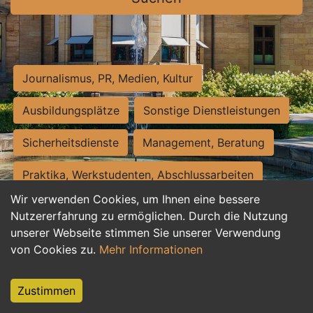
Journalismus, PR, Medien, Kultur
Ausbildungsplätze
Sonstige Dienstleistungen
Sicherheitsdienste
Management, Beratung
Praktika, Werkstudenten, Abschlussarbeiten
Wir verwenden Cookies, um Ihnen eine bessere
Personalwesen
Assistenz, Sekretariat
Nutzererfahrung zu ermöglichen. Durch die Nutzung
unserer Webseite stimmen Sie unserer Verwendung
Hilfskräfte, Aushilfs- und Nebenjobs
von Cookies zu.
Mehr Informationen
Einkauf, Logistik, Materialwirtschaft
Zustimmen
Weiterbildung, Studium, duale Ausbildung