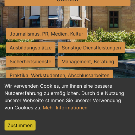
Journalismus, PR, Medien, Kultur
Ausbildungsplätze
Sonstige Dienstleistungen
Sicherheitsdienste
Management, Beratung
Praktika, Werkstudenten, Abschlussarbeiten
Wir verwenden Cookies, um Ihnen eine bessere
Personalwesen
Assistenz, Sekretariat
Nutzererfahrung zu ermöglichen. Durch die Nutzung
unserer Webseite stimmen Sie unserer Verwendung
Hilfskräfte, Aushilfs- und Nebenjobs
von Cookies zu.
Mehr Informationen
Einkauf, Logistik, Materialwirtschaft
Zustimmen
Weiterbildung, Studium, duale Ausbildung