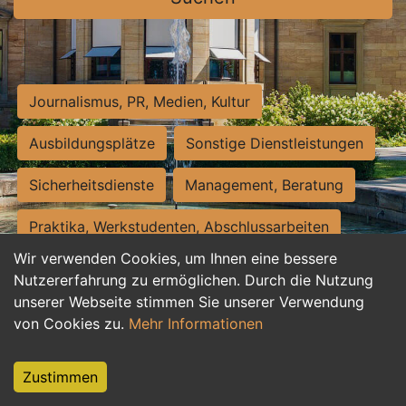
Journalismus, PR, Medien, Kultur
Ausbildungsplätze
Sonstige Dienstleistungen
Sicherheitsdienste
Management, Beratung
Praktika, Werkstudenten, Abschlussarbeiten
Wir verwenden Cookies, um Ihnen eine bessere
Personalwesen
Assistenz, Sekretariat
Nutzererfahrung zu ermöglichen. Durch die Nutzung
unserer Webseite stimmen Sie unserer Verwendung
Hilfskräfte, Aushilfs- und Nebenjobs
von Cookies zu.
Mehr Informationen
Einkauf, Logistik, Materialwirtschaft
Zustimmen
Weiterbildung, Studium, duale Ausbildung