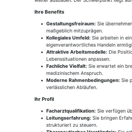
weiter ausbauen. Der Schwerpunkt liegt auf
Ihre Benefits
Gestaltungsfreiraum:
Sie übernehmen 
maßgeblich mitzuprägen.
Kollegiales Umfeld:
Sie arbeiten in ei
eigenverantwortliches Handeln ermögl
Attraktive Arbeitsmodelle:
Die Positio
Lebenssituationen anpassen.
Fachliche Vielfalt:
Sie erwartet ein b
medizinischem Anspruch.
Moderne Rahmenbedingungen:
Sie p
verlässlichen Abläufen.
Ihr Profil
Facharztqualifikation:
Sie verfügen üb
Leitungserfahrung:
Sie bringen Erfahr
strukturiert zu steuern.