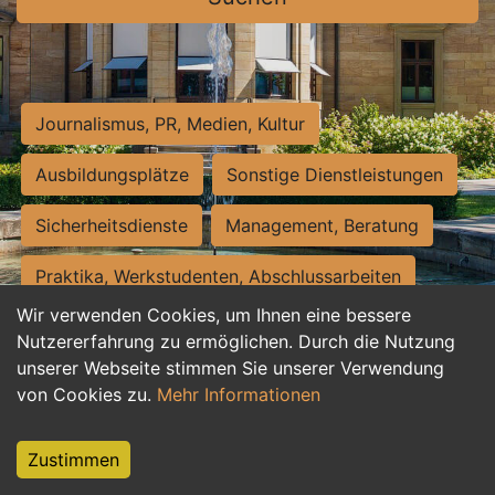
Journalismus, PR, Medien, Kultur
Ausbildungsplätze
Sonstige Dienstleistungen
Sicherheitsdienste
Management, Beratung
Praktika, Werkstudenten, Abschlussarbeiten
Wir verwenden Cookies, um Ihnen eine bessere
Personalwesen
Assistenz, Sekretariat
Nutzererfahrung zu ermöglichen. Durch die Nutzung
unserer Webseite stimmen Sie unserer Verwendung
Hilfskräfte, Aushilfs- und Nebenjobs
von Cookies zu.
Mehr Informationen
Einkauf, Logistik, Materialwirtschaft
Zustimmen
Weiterbildung, Studium, duale Ausbildung