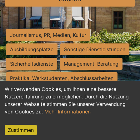
Journalismus, PR, Medien, Kultur
Ausbildungsplätze
Sonstige Dienstleistungen
Sicherheitsdienste
Management, Beratung
Praktika, Werkstudenten, Abschlussarbeiten
Wir verwenden Cookies, um Ihnen eine bessere
Personalwesen
Assistenz, Sekretariat
Nutzererfahrung zu ermöglichen. Durch die Nutzung
unserer Webseite stimmen Sie unserer Verwendung
Hilfskräfte, Aushilfs- und Nebenjobs
von Cookies zu.
Mehr Informationen
Einkauf, Logistik, Materialwirtschaft
Zustimmen
Weiterbildung, Studium, duale Ausbildung