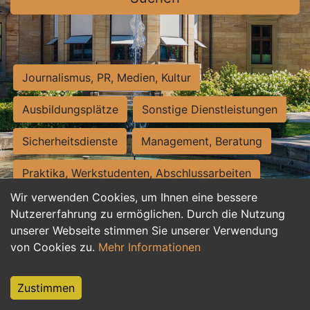
Journalismus, PR, Medien, Kultur
Ausbildungsplätze
Sonstige Dienstleistungen
Sicherheitsdienste
Management, Beratung
Praktika, Werkstudenten, Abschlussarbeiten
Wir verwenden Cookies, um Ihnen eine bessere
Personalwesen
Assistenz, Sekretariat
Nutzererfahrung zu ermöglichen. Durch die Nutzung
unserer Webseite stimmen Sie unserer Verwendung
Hilfskräfte, Aushilfs- und Nebenjobs
von Cookies zu.
Mehr Informationen
Einkauf, Logistik, Materialwirtschaft
Zustimmen
Weiterbildung, Studium, duale Ausbildung