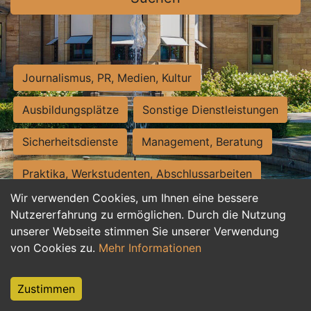
Journalismus, PR, Medien, Kultur
Ausbildungsplätze
Sonstige Dienstleistungen
Sicherheitsdienste
Management, Beratung
Praktika, Werkstudenten, Abschlussarbeiten
Wir verwenden Cookies, um Ihnen eine bessere
Personalwesen
Assistenz, Sekretariat
Nutzererfahrung zu ermöglichen. Durch die Nutzung
unserer Webseite stimmen Sie unserer Verwendung
Hilfskräfte, Aushilfs- und Nebenjobs
von Cookies zu.
Mehr Informationen
Einkauf, Logistik, Materialwirtschaft
Zustimmen
Weiterbildung, Studium, duale Ausbildung