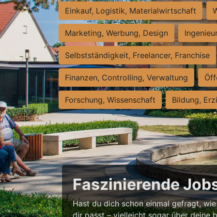
Einkauf, Logistik, Materialwirtschaft
W
Marketing, Werbung, Design
Ingenieu
Selbstständigkeit, Freelancer, Franchise
Finanzen, Controlling, Verwaltung
Öff
Forschung, Wissenschaft
Bildung, Erz
Faszinierende Jobs
Hast du dich schon einmal gefragt, wie
dir passt – vielleicht sogar über deine b