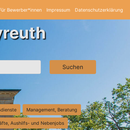
Für Bewerber*innen
Impressum
Datenschutzerklärung
yreuth
Suchen
sdienste
Management, Beratung
räfte, Aushilfs- und Nebenjobs