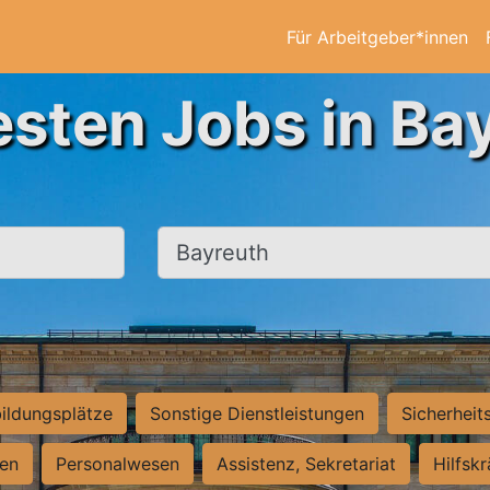
Für Arbeitgeber*innen
esten Jobs in Ba
Ort, Stadt
ildungsplätze
Sonstige Dienstleistungen
Sicherheit
ten
Personalwesen
Assistenz, Sekretariat
Hilfsk