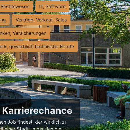
Rechtswesen
IT, Software
ung
Vertrieb, Verkauf, Sales
nken, Versicherungen
rk, gewerblich technische Berufe
e Karrierechance
en Job findest, der wirklich zu
l einer Stadt, in der flexible