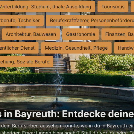
eiterbildung, Studium, duale Ausbildung
Tourismus
rberufe, Techniker
Berufskraftfahrer, Personenbeförder
Architektur, Bauwesen
Gastronomie
Finanzen, Ba
entlicher Dienst
Medizin, Gesundheit, Pflege
Handwe
iehung, Soziale Berufe
 in Bayreuth: Entdecke dein
 dein Berufsleben aussehen könnte, wenn du in Bayreuth ein
isherigen Erwartungen hinausgeht? Stell dir vor, du wirst Tei