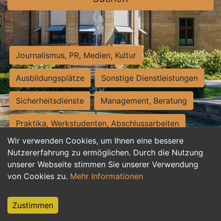
Journalismus, PR, Medien, Kultur
Ausbildungsplätze
Sonstige Dienstleistungen
Sicherheitsdienste
Management, Beratung
Praktika, Werkstudenten, Abschlussarbeiten
Wir verwenden Cookies, um Ihnen eine bessere
Personalwesen
Assistenz, Sekretariat
Nutzererfahrung zu ermöglichen. Durch die Nutzung
unserer Webseite stimmen Sie unserer Verwendung
Hilfskräfte, Aushilfs- und Nebenjobs
von Cookies zu.
Mehr Informationen
Einkauf, Logistik, Materialwirtschaft
Zustimmen
Weiterbildung, Studium, duale Ausbildung