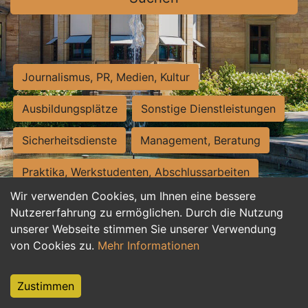
Journalismus, PR, Medien, Kultur
Ausbildungsplätze
Sonstige Dienstleistungen
Sicherheitsdienste
Management, Beratung
Praktika, Werkstudenten, Abschlussarbeiten
Wir verwenden Cookies, um Ihnen eine bessere
Personalwesen
Assistenz, Sekretariat
Nutzererfahrung zu ermöglichen. Durch die Nutzung
unserer Webseite stimmen Sie unserer Verwendung
Hilfskräfte, Aushilfs- und Nebenjobs
von Cookies zu.
Mehr Informationen
Einkauf, Logistik, Materialwirtschaft
Zustimmen
Weiterbildung, Studium, duale Ausbildung