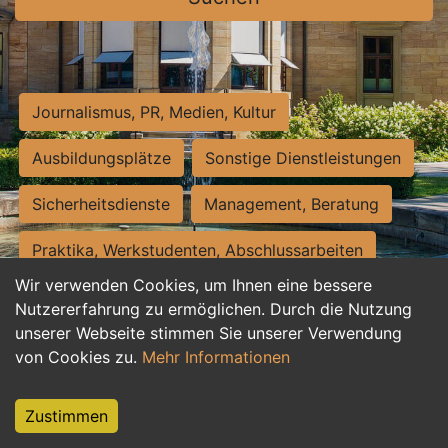
Journalismus, PR, Medien, Kultur
Ausbildungsplätze
Sonstige Dienstleistungen
Sicherheitsdienste
Management, Beratung
Praktika, Werkstudenten, Abschlussarbeiten
Wir verwenden Cookies, um Ihnen eine bessere
Personalwesen
Assistenz, Sekretariat
Nutzererfahrung zu ermöglichen. Durch die Nutzung
unserer Webseite stimmen Sie unserer Verwendung
Hilfskräfte, Aushilfs- und Nebenjobs
von Cookies zu.
Mehr Informationen
Einkauf, Logistik, Materialwirtschaft
Zustimmen
Weiterbildung, Studium, duale Ausbildung