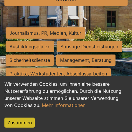
Journalismus, PR, Medien, Kultur
Ausbildungsplätze
Sonstige Dienstleistungen
Sicherheitsdienste
Management, Beratung
Praktika, Werkstudenten, Abschlussarbeiten
Wir verwenden Cookies, um Ihnen eine bessere
Personalwesen
Assistenz, Sekretariat
Nutzererfahrung zu ermöglichen. Durch die Nutzung
unserer Webseite stimmen Sie unserer Verwendung
Hilfskräfte, Aushilfs- und Nebenjobs
von Cookies zu.
Mehr Informationen
Einkauf, Logistik, Materialwirtschaft
Zustimmen
Weiterbildung, Studium, duale Ausbildung