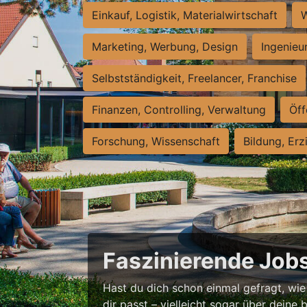
Einkauf, Logistik, Materialwirtschaft
W
Marketing, Werbung, Design
Ingenieu
Selbstständigkeit, Freelancer, Franchise
Finanzen, Controlling, Verwaltung
Öff
Forschung, Wissenschaft
Bildung, Erz
Faszinierende Jobs
Hast du dich schon einmal gefragt, wie
dir passt – vielleicht sogar über deine b