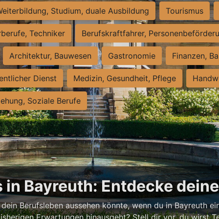
eiterbildung, Studium, duale Ausbildung
Tourismus
rberufe, Techniker
Berufskraftfahrer, Personenbeförder
Architektur, Bauwesen
Gastronomie
Finanzen, Ba
entlicher Dienst
Medizin, Gesundheit, Pflege
Handwe
iehung, Soziale Berufe
 in Bayreuth: Entdecke dein
 dein Berufsleben aussehen könnte, wenn du in Bayreuth ein
isherigen Erwartungen hinausgeht? Stell dir vor, du wirst Tei