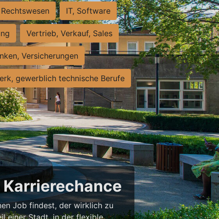
Rechtswesen
IT, Software
ung
Vertrieb, Verkauf, Sales
nken, Versicherungen
rk, gewerblich technische Berufe
e Karrierechance
en Job findest, der wirklich zu
l einer Stadt, in der flexible