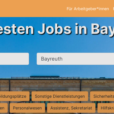
Für Arbeitgeber*innen
esten Jobs in Ba
Ort, Stadt
ildungsplätze
Sonstige Dienstleistungen
Sicherheit
ten
Personalwesen
Assistenz, Sekretariat
Hilfsk