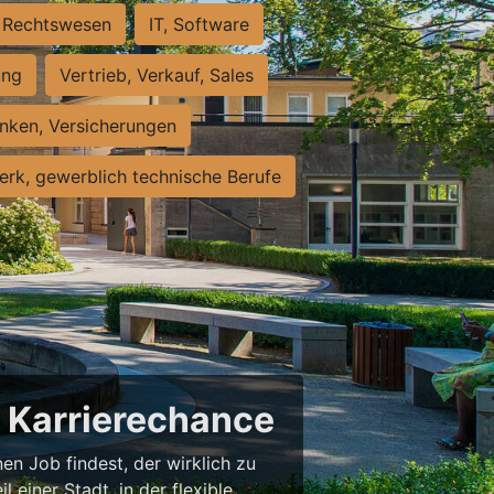
Rechtswesen
IT, Software
ung
Vertrieb, Verkauf, Sales
nken, Versicherungen
rk, gewerblich technische Berufe
e Karrierechance
en Job findest, der wirklich zu
l einer Stadt, in der flexible