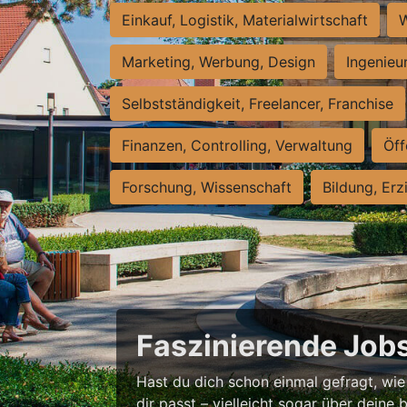
Einkauf, Logistik, Materialwirtschaft
W
Marketing, Werbung, Design
Ingenieu
Selbstständigkeit, Freelancer, Franchise
Finanzen, Controlling, Verwaltung
Öff
Forschung, Wissenschaft
Bildung, Erz
Faszinierende Jobs
Hast du dich schon einmal gefragt, wie
dir passt – vielleicht sogar über deine b