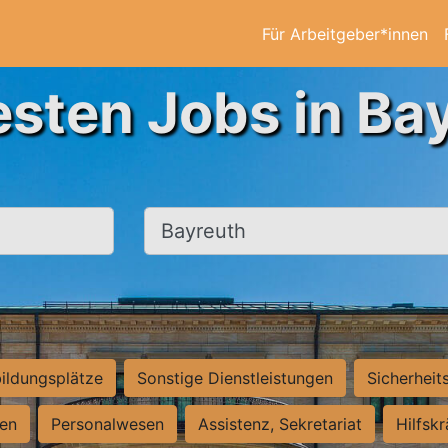
Für Arbeitgeber*innen
esten Jobs in Ba
Ort, Stadt
ildungsplätze
Sonstige Dienstleistungen
Sicherheit
ten
Personalwesen
Assistenz, Sekretariat
Hilfsk