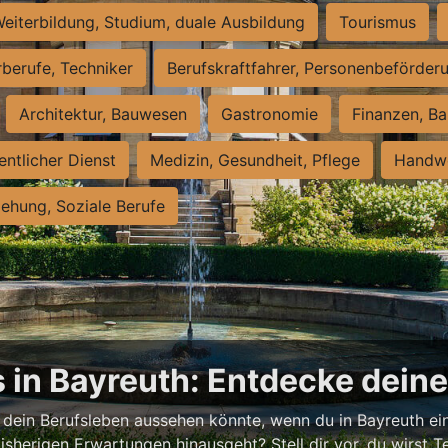
eiterbildung, Studium, duale Ausbildung
Tourismus
rberufe, Techniker
Berufskraftfahrer, Personenbeförder
Architektur, Bauwesen
Gastronomie
Finanzen, Ba
entlicher Dienst
Medizin, Gesundheit, Pflege
Handwe
iehung, Soziale Berufe
 in Bayreuth: Entdecke dein
 dein Berufsleben aussehen könnte, wenn du in Bayreuth ein
isherigen Erwartungen hinausgeht? Stell dir vor, du wirst Tei