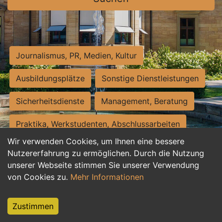
Journalismus, PR, Medien, Kultur
Ausbildungsplätze
Sonstige Dienstleistungen
Sicherheitsdienste
Management, Beratung
Praktika, Werkstudenten, Abschlussarbeiten
Wir verwenden Cookies, um Ihnen eine bessere
Personalwesen
Assistenz, Sekretariat
Nutzererfahrung zu ermöglichen. Durch die Nutzung
unserer Webseite stimmen Sie unserer Verwendung
Hilfskräfte, Aushilfs- und Nebenjobs
von Cookies zu.
Mehr Informationen
Einkauf, Logistik, Materialwirtschaft
Zustimmen
Weiterbildung, Studium, duale Ausbildung