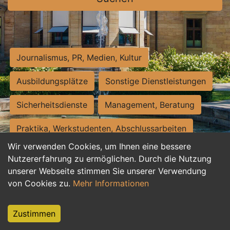
Journalismus, PR, Medien, Kultur
Ausbildungsplätze
Sonstige Dienstleistungen
Sicherheitsdienste
Management, Beratung
Praktika, Werkstudenten, Abschlussarbeiten
Wir verwenden Cookies, um Ihnen eine bessere
Personalwesen
Assistenz, Sekretariat
Nutzererfahrung zu ermöglichen. Durch die Nutzung
unserer Webseite stimmen Sie unserer Verwendung
Hilfskräfte, Aushilfs- und Nebenjobs
von Cookies zu.
Mehr Informationen
Einkauf, Logistik, Materialwirtschaft
Zustimmen
Weiterbildung, Studium, duale Ausbildung