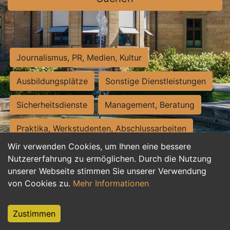
Journalismus, PR, Medien, Kultur
Ausbildungsplätze
Sonstige Dienstleistungen
Sicherheitsdienste
Management, Beratung
Praktika, Werkstudenten, Abschlussarbeiten
Wir verwenden Cookies, um Ihnen eine bessere
Personalwesen
Assistenz, Sekretariat
Nutzererfahrung zu ermöglichen. Durch die Nutzung
unserer Webseite stimmen Sie unserer Verwendung
Hilfskräfte, Aushilfs- und Nebenjobs
von Cookies zu.
Mehr Informationen
Einkauf, Logistik, Materialwirtschaft
Zustimmen
Weiterbildung, Studium, duale Ausbildung