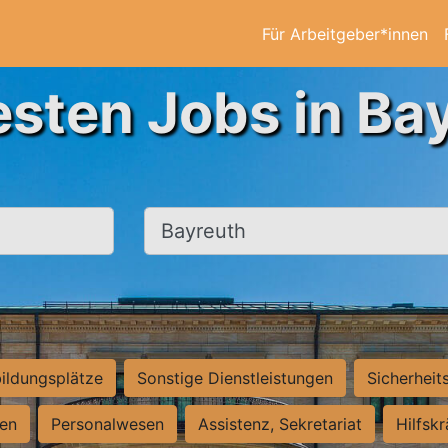
Für Arbeitgeber*innen
esten Jobs in Ba
Ort, Stadt
ildungsplätze
Sonstige Dienstleistungen
Sicherheit
ten
Personalwesen
Assistenz, Sekretariat
Hilfsk