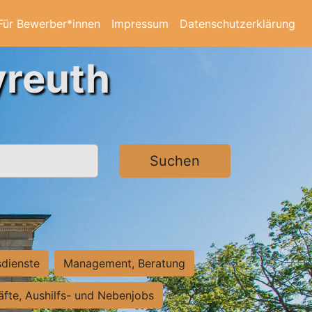
Für Bewerber*innen
Impressum
Datenschutzerklärung
yreuth
Suchen
sdienste
Management, Beratung
räfte, Aushilfs- und Nebenjobs