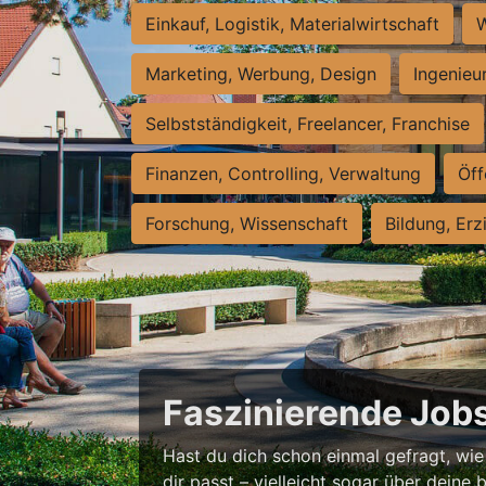
Einkauf, Logistik, Materialwirtschaft
W
Marketing, Werbung, Design
Ingenieu
Selbstständigkeit, Freelancer, Franchise
Finanzen, Controlling, Verwaltung
Öff
Forschung, Wissenschaft
Bildung, Erz
Faszinierende Jobs
Hast du dich schon einmal gefragt, wie
dir passt – vielleicht sogar über deine b