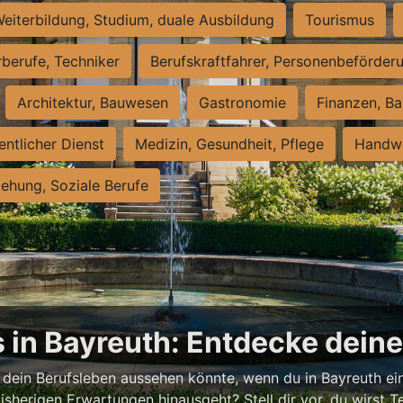
eiterbildung, Studium, duale Ausbildung
Tourismus
rberufe, Techniker
Berufskraftfahrer, Personenbeförder
Architektur, Bauwesen
Gastronomie
Finanzen, Ba
entlicher Dienst
Medizin, Gesundheit, Pflege
Handwe
iehung, Soziale Berufe
 in Bayreuth: Entdecke dein
 dein Berufsleben aussehen könnte, wenn du in Bayreuth ein
isherigen Erwartungen hinausgeht? Stell dir vor, du wirst Tei