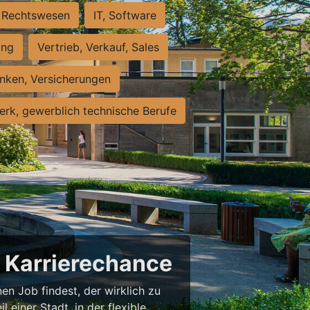
Rechtswesen
IT, Software
ung
Vertrieb, Verkauf, Sales
nken, Versicherungen
rk, gewerblich technische Berufe
e Karrierechance
en Job findest, der wirklich zu
l einer Stadt, in der flexible