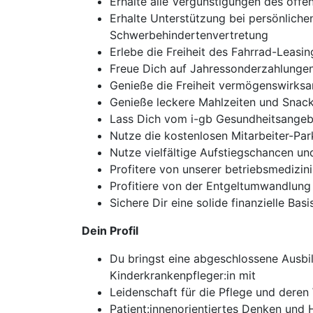
Erhalte alle Vergünstigungen des öffen
Erhalte Unterstützung bei persönliche
Schwerbehindertenvertretung
Erlebe die Freiheit des Fahrrad-Leasi
Freue Dich auf Jahressonderzahlungen
Genieße die Freiheit vermögenswirksam
Genieße leckere Mahlzeiten und Snack
Lass Dich vom i-gb Gesundheitsangebo
Nutze die kostenlosen Mitarbeiter-Par
Nutze vielfältige Aufstiegschancen un
Profitere von unserer betriebsmedizin
Profitiere von der Entgeltumwandlung 
Sichere Dir eine solide finanzielle Ba
Dein Profil
Du bringst eine abgeschlossene Ausbi
Kinderkrankenpfleger:in mit
Leidenschaft für die Pflege und deren
Patient:innenorientiertes Denken und 