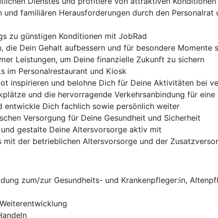
tlichen Dienstes und profitiere von attraktiven Konditionen
n und familiären Herausforderungen durch den Personalrat 
ngs zu günstigen Konditionen mit JobRad
, die Dein Gehalt aufbessern und für besondere Momente 
er Leistungen, um Deine finanzielle Zukunft zu sichern
s im Personalrestaurant und Kiosk
t inspirieren und belohne Dich für Deine Aktivitäten bei 
kplätze und die hervorragende Verkehrsanbindung für eine s
d entwickle Dich fachlich sowie persönlich weiter
ischen Versorgung für Deine Gesundheit und Sicherheit
und gestalte Deine Altersvorsorge aktiv mit
sis mit der betrieblichen Altersvorsorge und der Zusatzvers
ldung zum/zur Gesundheits- und Krankenpfleger:in, Altenpf
 Weiterentwicklung
Handeln